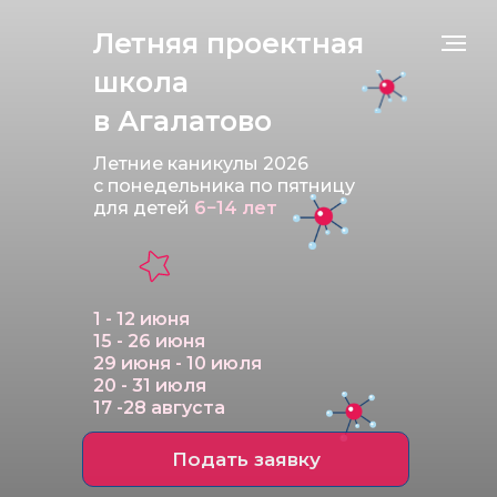
Летняя проектная
школа
в Агалатово
Летние каникулы 2026
с понедельника по пятницу
для детей
6−14 лет
1 - 12 июня
15 - 26 июня
29 июня - 10 июля
20 - 31 июля
17 -28 августа
Подать заявку